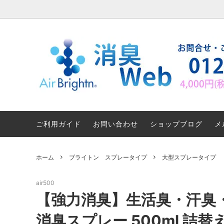
消臭サービス
ブライトン消臭剤 消臭の仕組み
ブライ
におい
消臭お得セット
Q&A
マスク
シーン
ご利用ガイド
お問い合わせ
ショップブログ
メ
シックハウス症候群と消臭対策1
シック
ホーム
ブライトン スプレータイプ
大型スプレータイプ
足・靴が臭い時の消臭対策法
消臭W
air500
クリーニング用エアブライトン加工サー
エアブ
【強力消臭】生活臭・汗臭
ビスのご紹介
除去サ
消臭スプレー 500ml 詰替