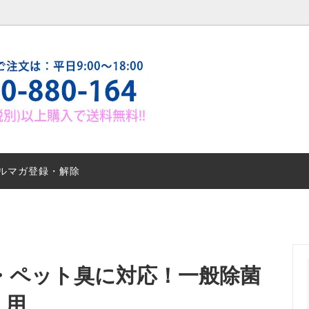
トン スプレータイプ
のマメ知識
ブライトン ゲルタイプ
お客様の声
別消臭法1 靴・足 タバコ
シーン別消臭法2 ペット・トイ
臭
ルマガ登録・解除
ハウス症候群と消臭対策２
会社概要【アクティベイトカン
ズ】
EB商品販売代理店募集
車の強力消臭抗菌処理サービス
パーAg+ブライトン処理のご案
ライトン タバコのヤニ＆ニオイ
・ペット臭に対応！一般除菌
ービス
え用