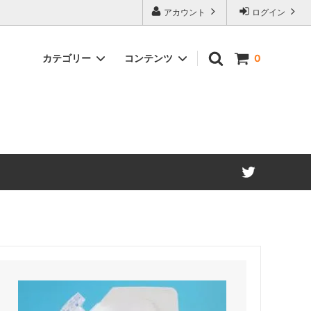
アカウント
ログイン
カテゴリー
コンテンツ
0
業務用
お金をかけない消臭方法
レ・加齢
消臭用語集
パニー
お金の掛からない消臭方法！メールマガ
ジン登録のご案内！
 ～スー
店長お誕生日おめでとうセール2022開
内～
催します！