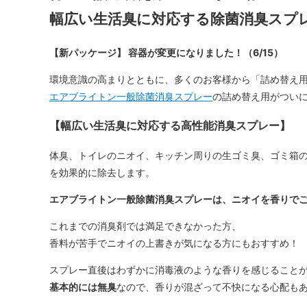
幅広い生活臭に対応する除菌消臭スプ
【新パッケージ】 容器が変更になりました！（6/15）
環境意識の高まりとともに、多くのお客様から「詰め替え
エアブライトン一般除菌消臭スプレー
の詰め替え用がつい
【幅広い生活臭に対応する高性能消臭スプレー】
体臭、トイレのニオイ、キッチン周りの生ゴミ臭、ゴミ箱の
を効果的に除去します。
エアブライトン一般除菌消臭スプレーは、ニオイを香りでご
これまでの消臭剤では満足できなかった方、
香料が苦手でニオイの上書きが気になる方にもおすすめ！
スプレー直後はわずかに消毒液のような香りを感じること
基本的には無臭
なので、香りが混ざって不快になる心配も