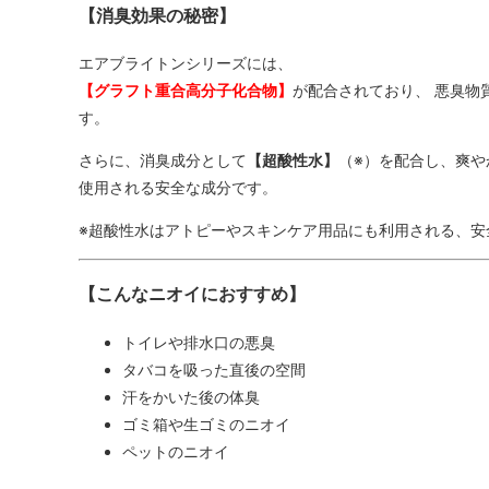
【消臭効果の秘密】
エアブライトンシリーズには、
【グラフト重合高分子化合物】
が配合されており、 悪臭物
す。
さらに、消臭成分として
【超酸性水】
（※）を配合し、爽や
使用される安全な成分です。
※超酸性水はアトピーやスキンケア用品にも利用される、安
【こんなニオイにおすすめ】
トイレや排水口の悪臭
タバコを吸った直後の空間
汗をかいた後の体臭
ゴミ箱や生ゴミのニオイ
ペットのニオイ