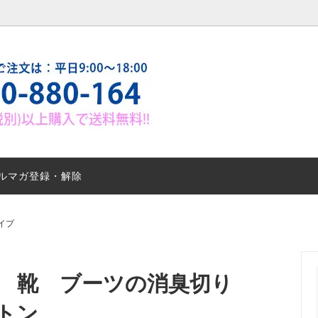
トン スプレータイプ
のマメ知識
ブライトン ゲルタイプ
お客様の声
別消臭法1 靴・足 タバコ
シーン別消臭法2 ペット・トイ
臭
ルマガ登録・解除
ハウス症候群と消臭対策２
会社概要【アクティベイトカン
ズ】
イプ
EB商品販売代理店募集
車の強力消臭抗菌処理サービス
パーAg+ブライトン処理のご案
ライトン タバコのヤニ＆ニオイ
足 靴 ブーツの消臭切り
ービス
トン