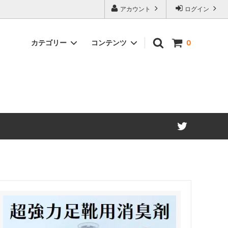
アカウント
ログイン
カテゴリー
コンテンツ
0
業務用
お金をかけない消臭方法
レ・加齢
消臭用語集
パニー
お金の掛からない消臭方法！メールマガ
ジン登録のご案内！
 ～スー
店長お誕生日おめでとうセール2022開
内～
催します！