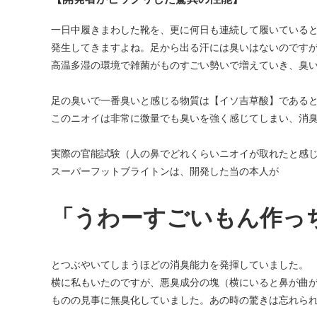
一日中履きまわした靴を、更に何日も連続して履いている
発生してきますよね。足から出る汗には臭いはないのです
高温多湿の環境で雑菌がものすごい勢いで増えていき、臭
足の臭いで一番臭いと感じる物質は【イソ吉草酸】である
このニオイは非常に微量でも臭いを強く感じてしまい、消
実際の官能試験（人の鼻でどれくらいニオイが取れたと感
スーパーフットブライトンは、開発した当の本人が
「うわーすごいもん作っ
とつぶやいてしまうほどの消臭能力を発揮していました。
横に私もいたのですが、悪臭成分の塊（横にいると鼻が曲
ものの見事に無臭化していました。あの時の驚きは忘れら