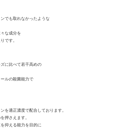
トンでも取れなかったような
様々な成分を
通りです。
ーズに比べて若干高めの
コールの殺菌能力で
。
オンを適正濃度で配合しております。
のを押さえます。
殖を抑える能力を目的に