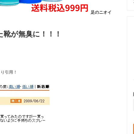
足のニオイ
た靴が無臭に！！！
より引用！