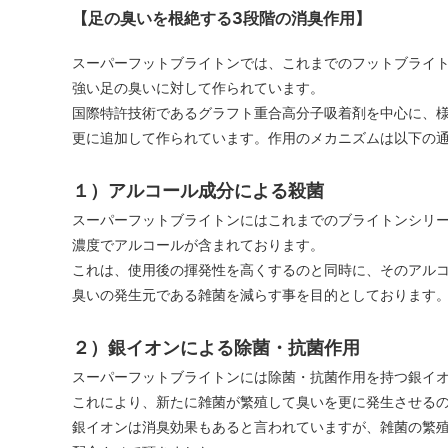
【足の臭いを根絶する3段階の消臭作用】
スーパーフットブライトンでは、これまでのフットブライ
強い足の臭いに対して作られています。
国際特許技術であるグラフト重合高分子吸着剤を中心に、
更に追加して作られています。作用のメカニズムは以下の
１）アルコール成分による殺菌
スーパーフットブライトンにはこれまでのブライトンシリ
濃度でアルコールが含まれております。
これは、使用後の揮発性を高くするのと同時に、そのアル
臭いの発生元である雑菌を減らす事を目的としております
２）銀イオンによる除菌・抗菌作用
スーパーフットブライトンには除菌・抗菌作用を持つ銀イ
これにより、新たに雑菌が繁殖して臭いを更に発生させる
銀イオンは消臭効果もあると言われていますが、雑菌の繁