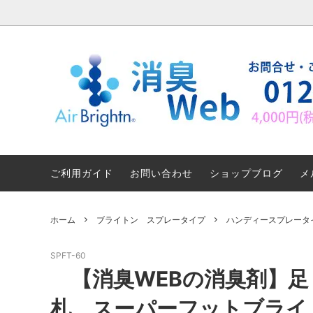
消臭サービス
ブライトン消臭剤 消臭の仕組み
ブライ
におい
消臭お得セット
Q&A
マスク
シーン
ご利用ガイド
お問い合わせ
ショップブログ
メ
シックハウス症候群と消臭対策1
シック
ホーム
ブライトン スプレータイプ
ハンディースプレータ
足・靴が臭い時の消臭対策法
消臭W
SPFT-60
クリーニング用エアブライトン加工サー
エアブ
【消臭WEBの消臭剤】
ビスのご紹介
除去サ
札 スーパーフットブライ