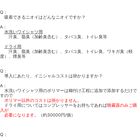
Q：
吸着できるニオイはどんなニオイですか？
A：
水洗いワイシャツ用
汗臭、脂臭（加齢臭含む）、タバコ臭、トイレ臭等
ドライ用
汗臭、脂臭（加齢臭含む）、タバコ臭、トイレ臭、ワキガ臭（軽
度）、煙臭等
Q：
導入にあたり、イニシャルコストは掛かりますか？
A：
水洗いワイシャツ用のポリマーは糊付け工程に追加で添加するだけで
すので
ポリマー以外のコストは掛かりません
。
ドライ用についてはコンプレッサーをお持ちであれば
噴霧器のみご購
入が
必要になります
。（約30000円/個）
Q：