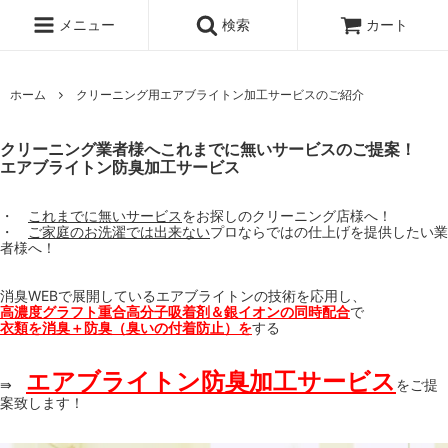
メニュー
検索
カート
ホーム
クリーニング用エアブライトン加工サービスのご紹介
クリーニング業者様へこれまでに無いサービスのご提案！
エアブライトン防臭加工サービス
・
これまでに無いサービス
をお探しのクリーニング店様へ！
・
ご家庭のお洗濯では出来ない
プロならではの仕上げを提供したい業
者様へ！
消臭WEBで展開しているエアブライトンの技術を応用し、
高濃度グラフト重合高分子吸着剤＆銀イオンの同時配合
で
衣類を消臭＋防臭（臭いの付着防止）を
する
エアブライトン防臭加工サービス
⇛
をご提
案致します！