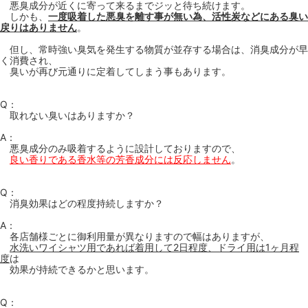
悪臭成分が近くに寄って来るまでジッと待ち続けます。
しかも、
一度吸着した悪臭を離す事が無い為、活性炭などにある臭い
戻りはありません
。
但し、常時強い臭気を発生する物質が並存する場合は、消臭成分が早
く消費され、
臭いが再び元通りに定着してしまう事もあります。
Q：
取れない臭いはありますか？
A：
悪臭成分のみ吸着するように設計しておりますので、
良い香りである香水等の芳香成分には反応しません
。
Q：
消臭効果はどの程度持続しますか？
A：
各店舗様ごとに御利用量が異なりますので幅はありますが、
水洗いワイシャツ用であれば着用して2日程度、ドライ用は1ヶ月程
度
は
効果が持続できるかと思います。
Q：