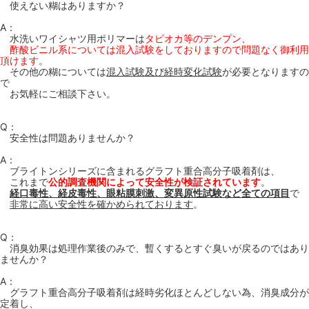
使えない糊はありますか？
A：
水洗いワイシャツ用ポリマーは
タピオカ等のデンプン、
酢酸ビニル系については混入試験をしておりますので問題なく御利用
頂けます
。
その他の糊については
混入試験及び経時変化試験
が必要となりますの
で
お気軽にご相談下さい。
Q：
安全性は問題ありませんか？
A：
ブライトンシリーズに含まれるグラフト重合高分子吸着剤は、
これまで
公的調査機関によって安全性が検証されています
。
経口毒性、経皮毒性、眼粘膜刺激、変異原性試験など全ての項目
で
非常に高い安全性を確かめられております
。
Q：
消臭効果は処理作業後のみで、暫くするとすぐ臭いが戻るのではあり
ませんか？
A：
グラフト重合高分子吸着剤は経時劣化ほとんどしない為、消臭成分が
定着し、