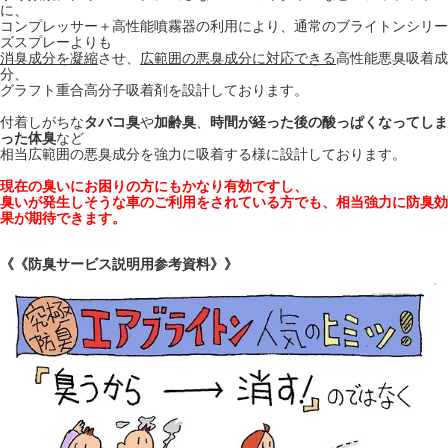
に、
コンプレッサー＋高性能噴霧器の利用により、通常のブライトンシリー
ズスプレーよりも
消臭成分を凝縮
させ、
広範囲の悪臭成分に対応できる
高性能悪臭吸着成
分、
グラフト重合高分子吸着剤を設計しております。
付着しがちな
タバコ臭
や
加齢臭
、
時間が経った後の酸っぱくなってしま
った体臭
など
相当広範囲の悪臭成分を強力に吸着する様に設計しております。
現在の臭いにお困りの方にもかなり有効ですし、
臭いが発生しそうな車のご利用をされている方でも、相当強力に防臭効
果が期待できます。
《《防臭サービス説明用参考資料》》