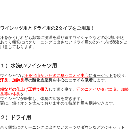
ワイシャツ用とドライ用の2タイプをご用意！
汗をかくけれども頻繁に洗濯を繰り返すワイシャツなどの水洗い用と
あまり頻繁にはクリーニングに出さないドライ用の2タイプの溶液をご
用意しております。
１）水洗いワイシャツ用
ワイシャツは
汗を沢山かいた後に臭うニオイ中心
にターゲット
を絞り、
汗臭、加齢臭
等の酸化皮脂臭を中心にニオイを吸着します
。
糊などの仕上げ工程で投入
して頂く事で、
汗のニオイやタバコ臭、加齢
臭等の体臭
を
ワイシャツが吸収し、体臭の拡散を防ぎます。
更に、
銀イオンを含んでおりますので抗菌作用も期待できます
。
２）ドライ用
余り頻繁にクリーニングに出さないスーツやダウンなどのジャケット